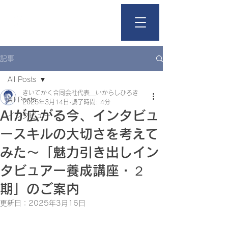
きいて、かく。
記事
All Posts
きいてかく合同会社代表＿いからしひろき
All Posts
2025年3月14日
読了時間: 4分
AIが広がる今、インタビュ
インタビュー
ースキルの大切さを考えて
みた〜「魅力引き出しイン
タビュアー養成講座・２
期」のご案内
更新日：
2025年3月16日