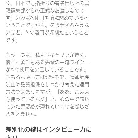
く、日本でも指折りの有名出版社の書
籍編集部からの正式なお達しなので
す。いわばAI使用を暗に認めていると
いうことですから。そうせざるをえな
いほど、AIの濫用が深刻だということ
です。
もう一つは、私よりキャリアが長く、
優れた著作もある先輩の一流ライター
がAIの使用を公言していることです。
もちろん使い方は理性的で、情報漏洩
防止や品質担保をしっかり考えた運用
方法ではありますが、「ああ、この人
も使っているんだ」と、心の中で感じ
ていた罪悪感が薄れていくのを感じざ
るをえません。
差別化の鍵はインタビュー力に
あり