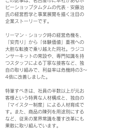
この記事は、名古屋市に本社があるホ
ビーショップタムタムの代表・安藤治
氏の経営哲学と事業展開を描く注目の
企業ストーリーです。
リーマン・ショック時の経営危機を、
「安売り」から「体験価値」重視への
大胆な転換で乗り越えた同社。ラジコ
ンサーキットの常設や、専門知識を持
つスタッフによる丁寧な接客など、独
自の取り組みで、利益率は危機時の3〜
4倍に改善しました。
特筆すべきは、社員の半数以上が元お
客様という特異な人材構成と、独自の
「マイスター制度」による人材育成で
す。また、商品の陳列を用途別にする
など、従来の業界常識を覆す改革にも
果敢に取り組んでいます。