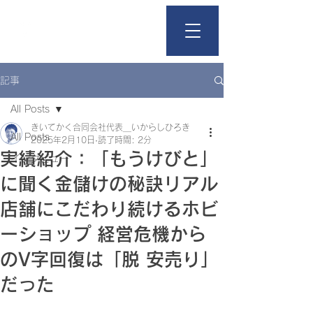
きいて、かく。
記事
All Posts
きいてかく合同会社代表＿いからしひろき
All Posts
2025年2月10日
読了時間: 2分
実績紹介：「もうけびと」
インタビュー
に聞く金儲けの秘訣リアル
店舗にこだわり続けるホビ
ーショップ 経営危機から
のV字回復は「脱 安売り」
だった